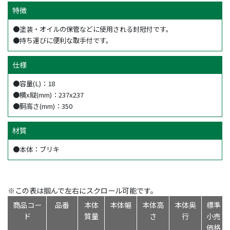
特徴
●塗装・オイルの保管などに使用される封冠付です。
●持ち運びに便利な取手付です。
仕様
●容量(L)：18
●横x縦(mm)：237x237
●胴高さ(mm)：350
材質
●本体：ブリキ
※この表は掴んで左右にスクロール可能です。
商品コー
品番
本体
本体幅
本体高
本体奥
標準
ド
質量
さ
行
小売
価格