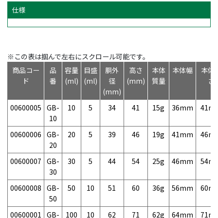
仕様
※この表は掴んで左右にスクロール可能です。
商品コー
品
容量
目盛
胴外
高さ
本体
本体幅
本体
ド
番
(ml)
(ml)
径
(mm)
質量
さ
(mm)
00600005
GB-
10
5
34
41
15g
36mm
41m
10
00600006
GB-
20
5
39
46
19g
41mm
46m
20
00600007
GB-
30
5
44
54
25g
46mm
54m
30
00600008
GB-
50
10
51
60
36g
56mm
60m
50
00600001
GB-
100
10
62
71
62g
64mm
71m