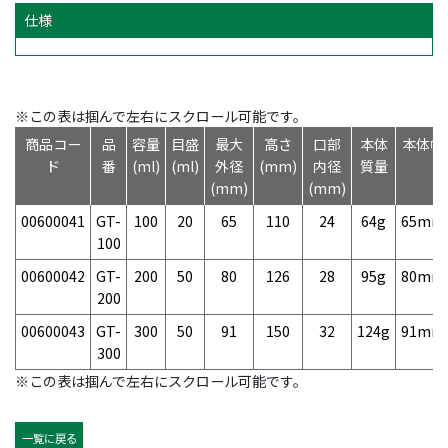
仕様
※この表は掴んで左右にスクロール可能です。
商品コー
品
容量
目盛
最大
高さ
口部
本体
本体幅
ド
番
(ml)
(ml)
外径
(mm)
内径
質量
(mm)
(mm)
00600041
GT-
100
20
65
110
24
64g
65mm
100
00600042
GT-
200
50
80
126
28
95g
80mm
200
00600043
GT-
300
50
91
150
32
124g
91mm
300
※この表は掴んで左右にスクロール可能です。
一覧に戻る