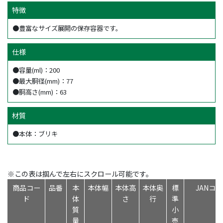
特徴
●豊富なサイズ展開の保存容器です。
仕様
●容量(ml)：200
●最大胴径(mm)：77
●胴高さ(mm)：63
材質
●本体：ブリキ
※この表は掴んで左右にスクロール可能です。
商品コー
品番
本
本体幅
本体高
本体奥
標
JANコ
ド
体
さ
行
準
質
小
量
売