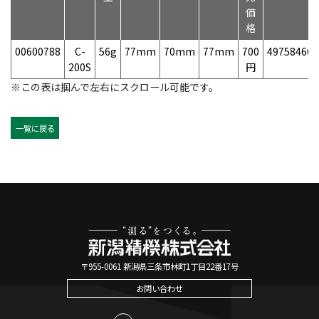
価
格
00600788
C-
56g
77mm
70mm
77mm
700
497584668
200S
円
※この表は掴んで左右にスクロール可能です。
一覧に戻る
〒955-0061 新潟県三条市林町1丁目22番17号
お問い合わせ