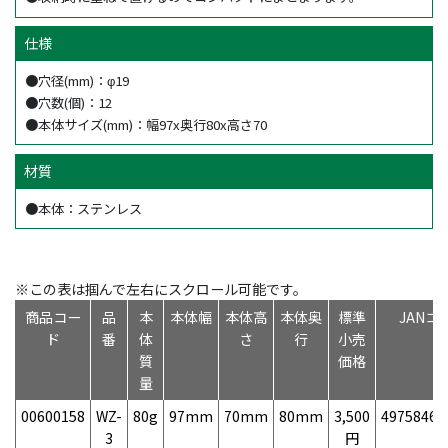
仕様
●穴径(mm)：φ19
●穴数(個)：12
●本体サイズ(mm)：幅97x奥行80x高さ70
材質
●本体：ステンレス
※この表は掴んで左右にスクロール可能です。
商品コー
品
本
本体幅
本体高
本体奥
標準
JANコ
ド
番
体
さ
行
小売
質
価格
量
00600158
WZ-
80g
97mm
70mm
80mm
3,500
49758466
3
円