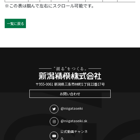
※この表は掴んで左右にスクロール可能です。
一覧に戻る
〒955-0061 新潟県三条市林町1丁目22番17号
お問い合わせ
@niigataseiki
@niigataseiki.sk
公式動画チャンネ
ル