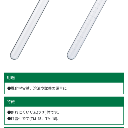
用途
●理化学実験、溶液や試薬の調合に
特徴
●割れにくいリム(フチ)付です。
●目盛付です(TM-15、TM-18)。