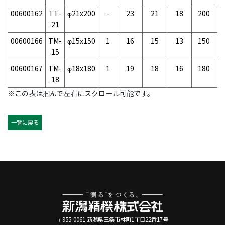
00600162
TT-
φ21x200
-
23
21
18
200
3
21
00600166
TM-
φ15x150
1
16
15
13
150
1
15
00600167
TM-
φ18x180
1
19
18
16
180
2
18
※この表は掴んで左右にスクロール可能です。
一覧に戻る
〒955-0061 新潟県三条市林町1丁目22番17号