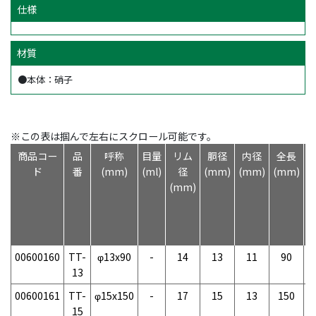
仕様
材質
●本体：硝子
※この表は掴んで左右にスクロール可能です。
商品コー
品
呼称
目量
リム
胴径
内径
全長
ド
番
(mm)
(ml)
径
(mm)
(mm)
(mm)
(mm)
00600160
TT-
φ13x90
-
14
13
11
90
13
00600161
TT-
φ15x150
-
17
15
13
150
1
15