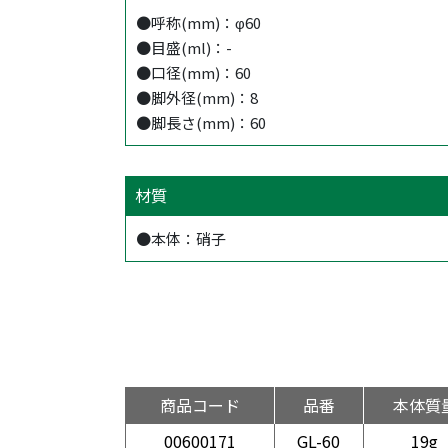
●呼称(mm)：φ60
●目盛(ml)：-
●口径(mm)：60
●脚外径(mm)：8
●脚長さ(mm)：60
材質
●本体：硝子
商品コード
品番
本体質
00600171
GL-60
19g