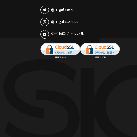
@niigataseiki
@niigataseiki.sk
公式動画チャンネル