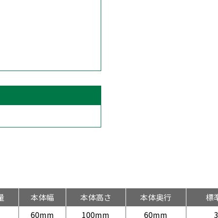
量
本体幅
本体高さ
本体奥行
標
60mm
100mm
60mm