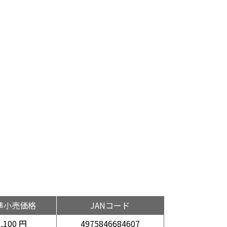
準小売価格
JANコード
3,100 円
4975846684607