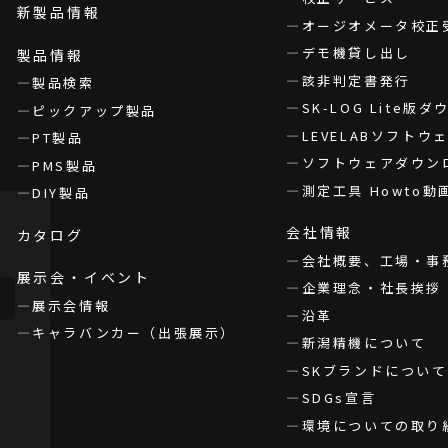
新製品情報
オージオメータ校正
デモ機貸し出し
製品情報
該非判定書発行
製品検索
SK-LOG Lite版
ピックアップ製品
LEVELABソフト
PT製品
ソフトウェアダウン
PMS製品
測定工具 Howto動
DIY製品
会社情報
カタログ
会社概要、工場・事
展示会・イベント
企業理念・社長挨拶
展示会情報
沿革
キャラバンカー（出張展示）
新潟精機について
SKブランドについて
SDGs宣言
環境についての取り