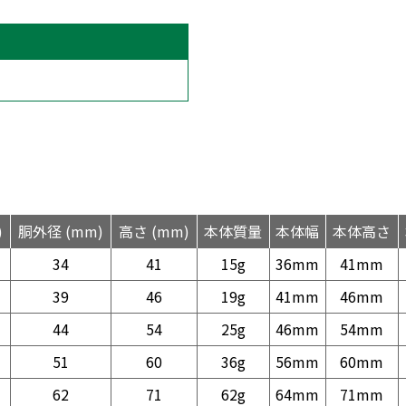
)
胴外径 (mm)
高さ (mm)
本体質量
本体幅
本体高さ
34
41
15g
36mm
41mm
39
46
19g
41mm
46mm
44
54
25g
46mm
54mm
51
60
36g
56mm
60mm
62
71
62g
64mm
71mm