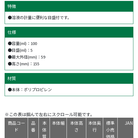
特徴
●溶液の計量に便利な目盛付です。
仕様
●容量(ml)：100
●目盛(ml)：5
●最大外径(mm)：59
●高さ(mm)：155
材質
●本体：ポリプロピレン
※この表は掴んで左右にスクロール可能です。
商品コー
品
本
本体幅
本体高
本体奥
標準
JAN
ド
番
体
さ
行
小売
質
価格