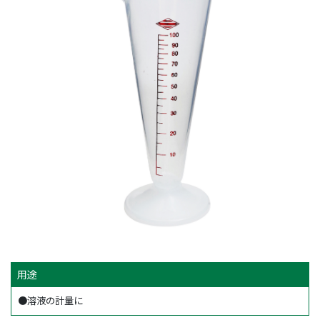
用途
●溶液の計量に