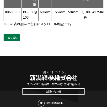
量
00600083
PC-
31g
68mm
155mm
59mm
1,100
4975846
100
円
※この表は掴んで左右にスクロール可能です。
一覧に戻る
〒955-0061 新潟県三条市林町1丁目22番17号
お問い合わせ
@niigataseiki