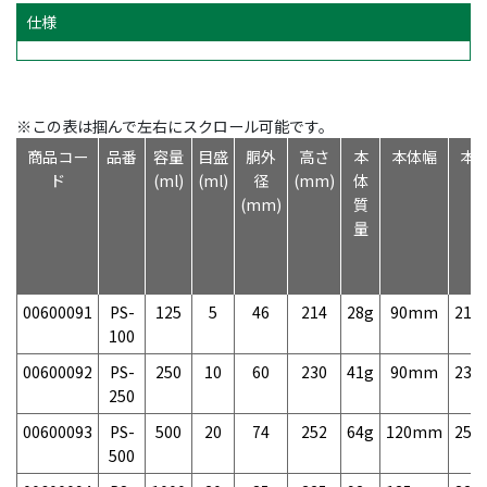
仕様
※この表は掴んで左右にスクロール可能です。
商品コー
品番
容量
目盛
胴外
高さ
本
本体幅
本
ド
(ml)
(ml)
径
(mm)
体
(mm)
質
量
00600091
PS-
125
5
46
214
28g
90mm
21
100
00600092
PS-
250
10
60
230
41g
90mm
23
250
00600093
PS-
500
20
74
252
64g
120mm
25
500