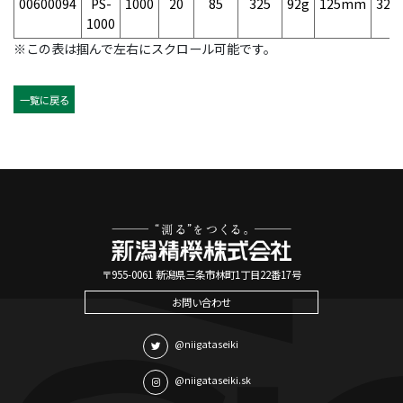
00600094
PS-
1000
20
85
325
92g
125mm
32
1000
※この表は掴んで左右にスクロール可能です。
一覧に戻る
〒955-0061 新潟県三条市林町1丁目22番17号
お問い合わせ
@niigataseiki
@niigataseiki.sk