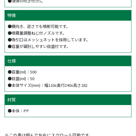
●液体の吹き付けに
特徴
●横向き、逆さでも噴射可能です。
●噴霧量調整ねじ付ノズルです。
●吸引口はメッシュネットを採用しています。
●容量が識別しやすい目盛付です。
仕様
●容量(ml)：500
●目盛(ml)：50
●本体サイズ(mm)：幅110x奥行240x高さ182
材質
●本体：PP
※この表は掴んで左右にスクロール可能です。