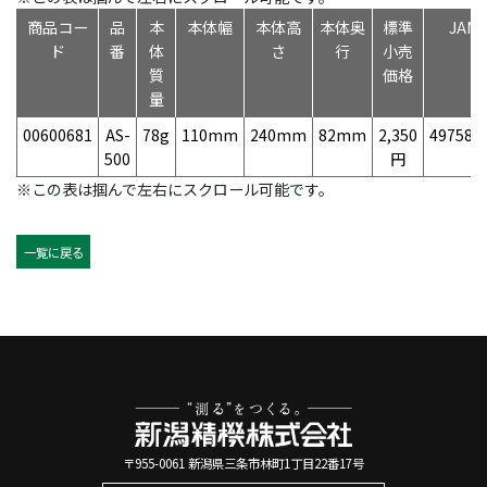
商品コー
品
本
本体幅
本体高
本体奥
標準
JAN
ド
番
体
さ
行
小売
質
価格
量
00600681
AS-
78g
110mm
240mm
82mm
2,350
497584
500
円
※この表は掴んで左右にスクロール可能です。
一覧に戻る
〒955-0061 新潟県三条市林町1丁目22番17号