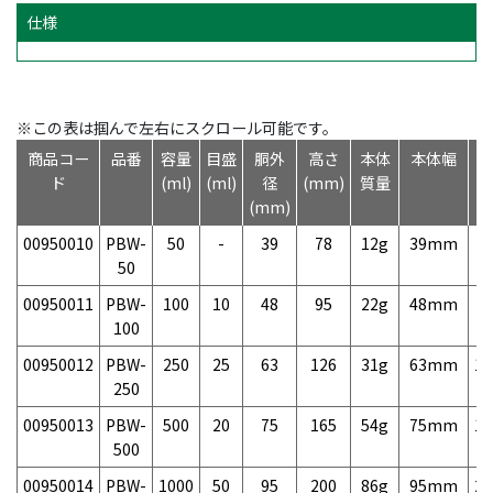
仕様
※この表は掴んで左右にスクロール可能です。
商品コー
品番
容量
目盛
胴外
高さ
本体
本体幅
ド
(ml)
(ml)
径
(mm)
質量
(mm)
00950010
PBW-
50
-
39
78
12g
39mm
7
50
00950011
PBW-
100
10
48
95
22g
48mm
9
100
00950012
PBW-
250
25
63
126
31g
63mm
1
250
00950013
PBW-
500
20
75
165
54g
75mm
1
500
00950014
PBW-
1000
50
95
200
86g
95mm
2