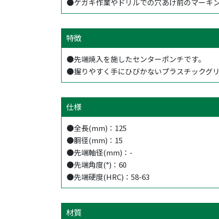
●ケガキ作業やドリルでの穴あけ前のマーキ
特徴
●先端焼入を施したセンターポンチです。
●握りやすく手にひびかないプラスチックグ
仕様
●全長(mm)：125
●胴径(mm)：15
●先端軸径(mm)：-
●先端角度(°)：60
●先端硬度(HRC)：58-63
材質