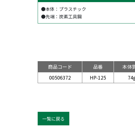
●本体：プラスチック
●先端：炭素工具鋼
商品コード
品番
本体
00506372
HP-125
74
一覧に戻る