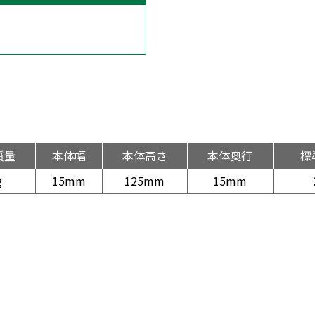
質量
本体幅
本体高さ
本体奥行
標
g
15mm
125mm
15mm