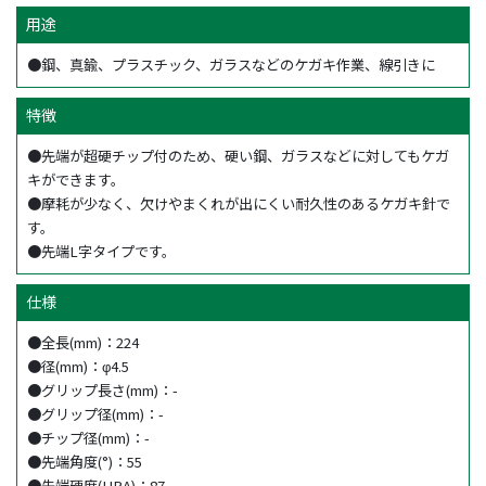
用途
●鋼、真鍮、プラスチック、ガラスなどのケガキ作業、線引きに
特徴
●先端が超硬チップ付のため、硬い鋼、ガラスなどに対してもケガ
キができます。
●摩耗が少なく、欠けやまくれが出にくい耐久性のあるケガキ針で
す。
●先端L字タイプです。
仕様
●全長(mm)：224
●径(mm)：φ4.5
●グリップ長さ(mm)：-
●グリップ径(mm)：-
●チップ径(mm)：-
●先端角度(°)：55
●先端硬度(HRA)：87