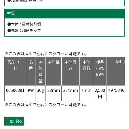
材質
●本体：硫黄快削鋼
●先端：超硬チップ
※この表は掴んで左右にスクロール可能です。
商品コー
品
本
本体幅
本体高
本体
標準
JANコ
ド
番
体
さ
奥行
小売
質
価格
量
00506391
KW
36g
23mm
224mm
7mm
2,500
497584670
円
※この表は掴んで左右にスクロール可能です。
一覧に戻る