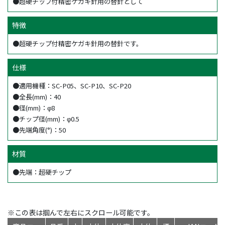
●超硬チップ付精密ケガキ針用の替針として
特徴
●超硬チップ付精密ケガキ針用の替針です。
仕様
●適用機種：SC-P05、SC-P10、SC-P20
●全長(mm)：40
●径(mm)：φ8
●チップ径(mm)：φ0.5
●先端角度(°)：50
材質
●先端：超硬チップ
※この表は掴んで左右にスクロール可能です。