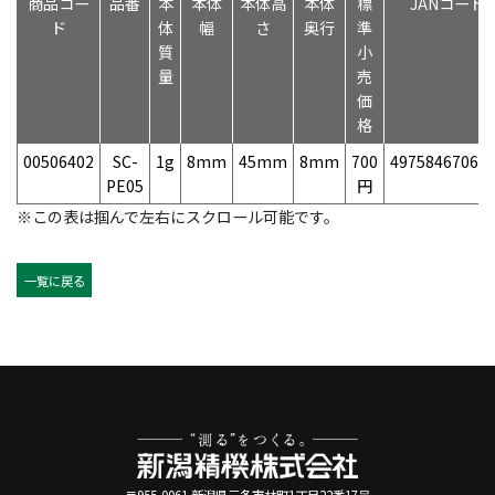
商品コー
品番
本
本体
本体高
本体
標
JANコード
ド
体
幅
さ
奥行
準
質
小
量
売
価
格
00506402
SC-
1g
8mm
45mm
8mm
700
49758467062
PE05
円
※この表は掴んで左右にスクロール可能です。
一覧に戻る
〒955-0061 新潟県三条市林町1丁目22番17号