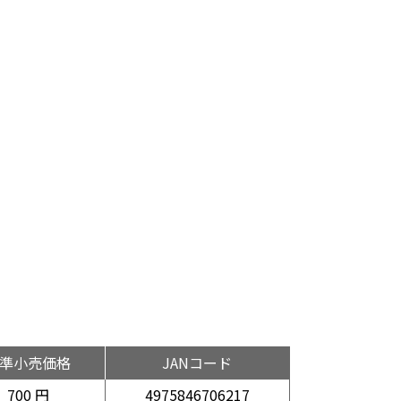
準小売価格
JANコード
700 円
4975846706217