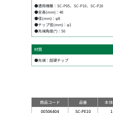
●適用機種：SC-P05、SC-P10、SC-P20
●全長(mm)：40
●径(mm)：φ8
●チップ径(mm)：φ1
●先端角度(°)：50
材質
●先端：超硬チップ
商品コード
品番
本体
00506404
SC-PE10
1