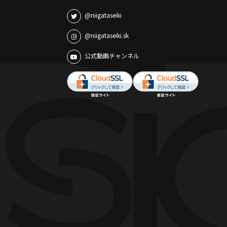
@niigataseiki
@niigataseiki.sk
公式動画チャンネル