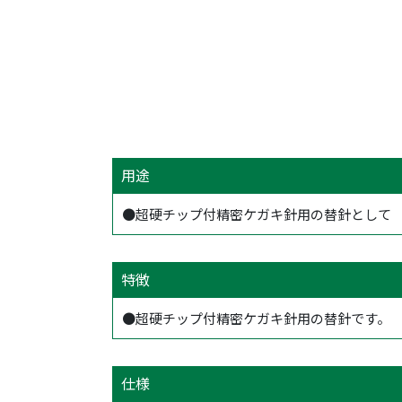
用途
●超硬チップ付精密ケガキ針用の替針として
特徴
●超硬チップ付精密ケガキ針用の替針です。
仕様