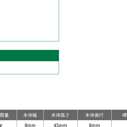
質量
本体幅
本体高さ
本体奥行
標
g
8mm
45mm
8mm