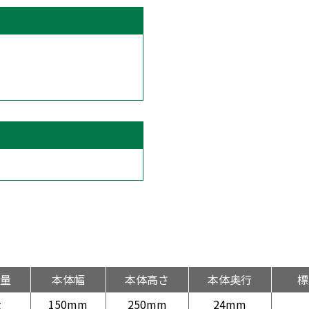
量
本体幅
本体高さ
本体奥行
標
g
150mm
250mm
24mm