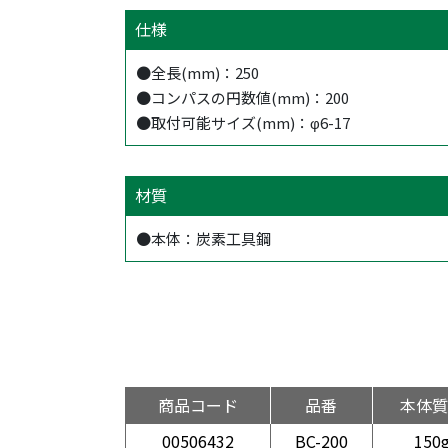
仕様
●全長(mm)：250
●コンパスの円数値(mm)：200
●取付可能サイズ(mm)：φ6-17
材質
●本体：炭素工具鋼
商品コード
品番
本体質
00506432
BC-200
150