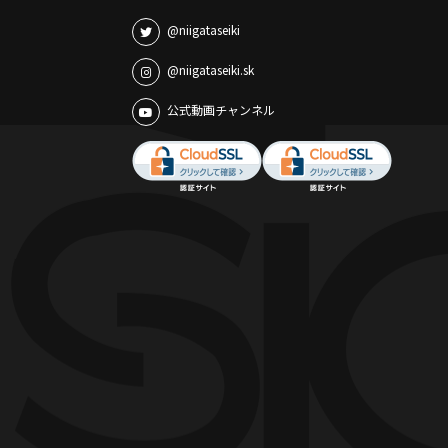
@niigataseiki
@niigataseiki.sk
公式動画チャンネル