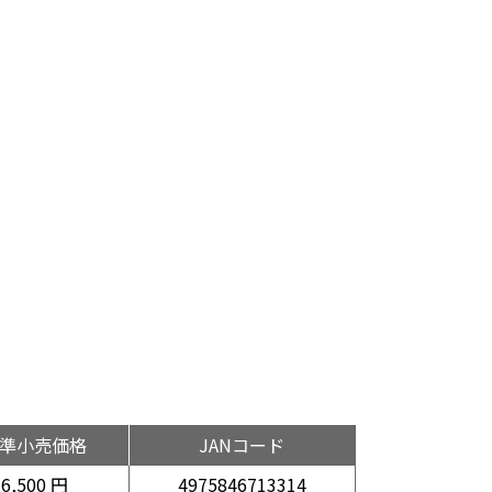
準小売価格
JANコード
6,500 円
4975846713314