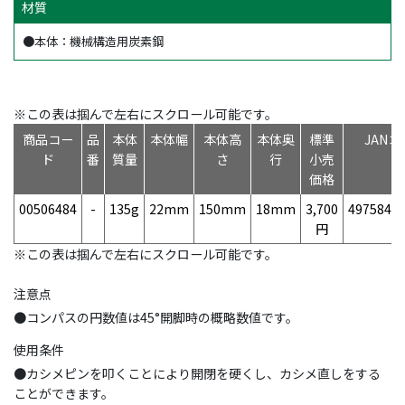
材質
●本体：機械構造用炭素鋼
※この表は掴んで左右にスクロール可能です。
商品コー
品
本体
本体幅
本体高
本体奥
標準
JAN
ド
番
質量
さ
行
小売
価格
00506484
-
135g
22mm
150mm
18mm
3,700
4975846
円
※この表は掴んで左右にスクロール可能です。
注意点
●コンパスの円数値は45°開脚時の概略数値です。
使用条件
●カシメピンを叩くことにより開閉を硬くし、カシメ直しをする
ことができます。