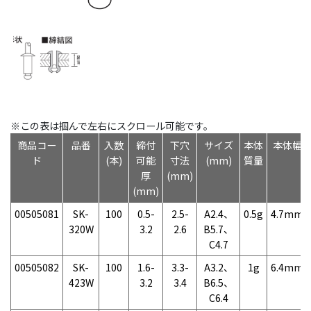
※この表は掴んで左右にスクロール可能です。
商品コー
品番
入数
締付
下穴
サイズ
本体
本体幅
ド
(本)
可能
寸法
(mm)
質量
厚
(mm)
(mm)
00505081
SK-
100
0.5-
2.5-
A2.4、
0.5g
4.7mm
320W
3.2
2.6
B5.7、
C4.7
00505082
SK-
100
1.6-
3.3-
A3.2、
1g
6.4mm
423W
3.2
3.4
B6.5、
C6.4