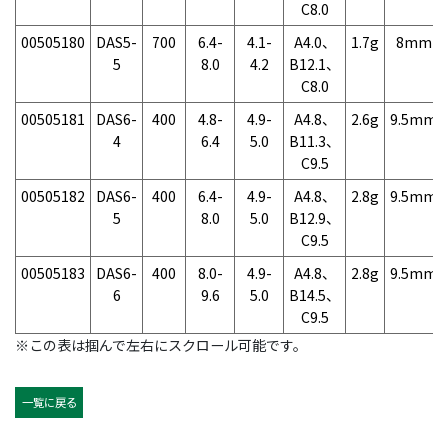
C8.0
00505180
DAS5-
700
6.4-
4.1-
A4.0、
1.7g
8mm
5
8.0
4.2
B12.1、
C8.0
00505181
DAS6-
400
4.8-
4.9-
A4.8、
2.6g
9.5mm
4
6.4
5.0
B11.3、
C9.5
00505182
DAS6-
400
6.4-
4.9-
A4.8、
2.8g
9.5mm
5
8.0
5.0
B12.9、
C9.5
00505183
DAS6-
400
8.0-
4.9-
A4.8、
2.8g
9.5mm
6
9.6
5.0
B14.5、
C9.5
※この表は掴んで左右にスクロール可能です。
一覧に戻る