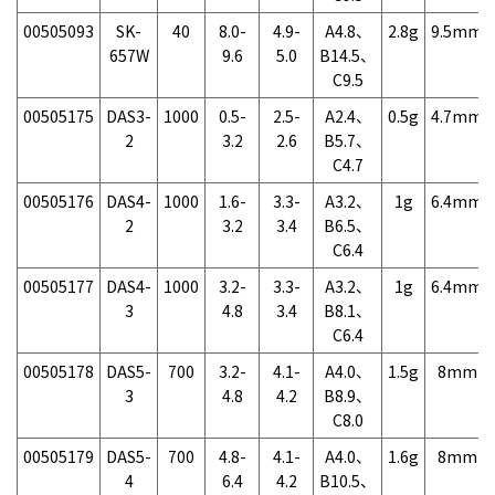
00505093
SK-
40
8.0-
4.9-
A4.8、
2.8g
9.5mm
657W
9.6
5.0
B14.5、
C9.5
00505175
DAS3-
1000
0.5-
2.5-
A2.4、
0.5g
4.7mm
2
3.2
2.6
B5.7、
C4.7
00505176
DAS4-
1000
1.6-
3.3-
A3.2、
1g
6.4mm
2
3.2
3.4
B6.5、
C6.4
00505177
DAS4-
1000
3.2-
3.3-
A3.2、
1g
6.4mm
3
4.8
3.4
B8.1、
C6.4
00505178
DAS5-
700
3.2-
4.1-
A4.0、
1.5g
8mm
3
4.8
4.2
B8.9、
C8.0
00505179
DAS5-
700
4.8-
4.1-
A4.0、
1.6g
8mm
4
6.4
4.2
B10.5、