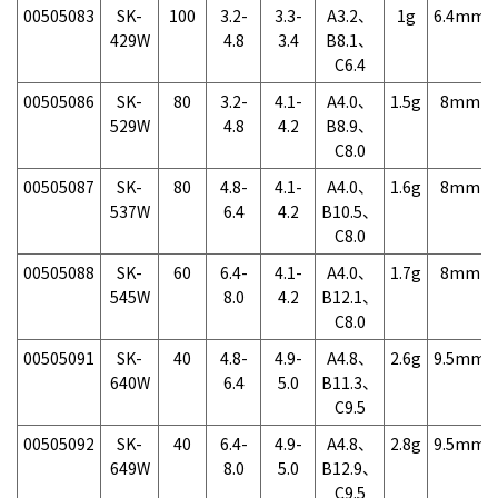
00505083
SK-
100
3.2-
3.3-
A3.2、
1g
6.4mm
429W
4.8
3.4
B8.1、
C6.4
00505086
SK-
80
3.2-
4.1-
A4.0、
1.5g
8mm
529W
4.8
4.2
B8.9、
C8.0
00505087
SK-
80
4.8-
4.1-
A4.0、
1.6g
8mm
537W
6.4
4.2
B10.5、
C8.0
00505088
SK-
60
6.4-
4.1-
A4.0、
1.7g
8mm
545W
8.0
4.2
B12.1、
C8.0
00505091
SK-
40
4.8-
4.9-
A4.8、
2.6g
9.5mm
640W
6.4
5.0
B11.3、
C9.5
00505092
SK-
40
6.4-
4.9-
A4.8、
2.8g
9.5mm
649W
8.0
5.0
B12.9、
C9.5