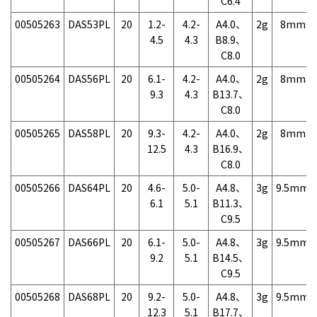
C6.4
00505263
DAS53PL
20
1.2-
4.2-
A4.0、
2g
8mm
4.5
4.3
B8.9、
C8.0
00505264
DAS56PL
20
6.1-
4.2-
A4.0、
2g
8mm
9.3
4.3
B13.7、
C8.0
00505265
DAS58PL
20
9.3-
4.2-
A4.0、
2g
8mm
12.5
4.3
B16.9、
C8.0
00505266
DAS64PL
20
4.6-
5.0-
A4.8、
3g
9.5mm
6.1
5.1
B11.3、
C9.5
00505267
DAS66PL
20
6.1-
5.0-
A4.8、
3g
9.5mm
9.2
5.1
B14.5、
C9.5
00505268
DAS68PL
20
9.2-
5.0-
A4.8、
3g
9.5mm
12.3
5.1
B17.7、