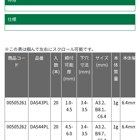
仕様
※この表は掴んで左右にスクロール可能です。
商品コー
品番
入
締付
下穴
サイズ
本
本体幅
ド
数
可能
寸法
(mm)
体
(本)
厚
(mm)
質
(mm)
量
00505261
DAS43PL
20
1.0-
3.4-
A3.2、
1g
6.4mm
4.5
3.5
B8.1、
C6.4
00505262
DAS44PL
20
4.5-
3.4-
A3.2、
1g
6.4mm
6.0
3.5
B9.7、