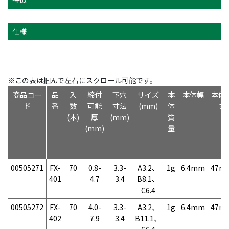
仕様
※この表は掴んで左右にスクロール可能です。
商品コー
品
入
締付
下穴
サイズ
本
本体幅
本体
ド
番
数
可能
寸法
(mm)
体
さ
(本)
厚
(mm)
質
(mm)
量
00505271
FX-
70
0.8-
3.3-
A3.2、
1g
6.4mm
47m
401
4.7
3.4
B8.1、
C6.4
00505272
FX-
70
4.0-
3.3-
A3.2、
1g
6.4mm
47m
402
7.9
3.4
B11.1、