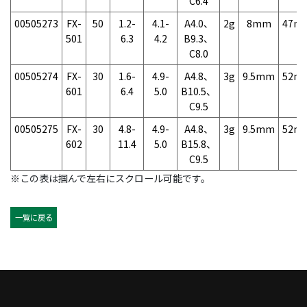
C6.4
00505273
FX-
50
1.2-
4.1-
A4.0、
2g
8mm
47m
501
6.3
4.2
B9.3、
C8.0
00505274
FX-
30
1.6-
4.9-
A4.8、
3g
9.5mm
52m
601
6.4
5.0
B10.5、
C9.5
00505275
FX-
30
4.8-
4.9-
A4.8、
3g
9.5mm
52m
602
11.4
5.0
B15.8、
C9.5
※この表は掴んで左右にスクロール可能です。
一覧に戻る