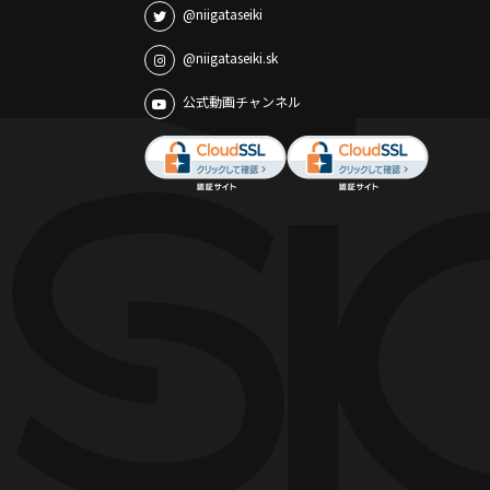
@niigataseiki
@niigataseiki.sk
公式動画チャンネル