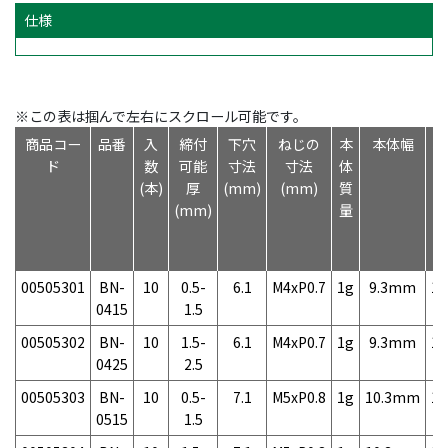
仕様
※この表は掴んで左右にスクロール可能です。
商品コー
品番
入
締付
下穴
ねじの
本
本体幅
本
ド
数
可能
寸法
寸法
体
(本)
厚
(mm)
(mm)
質
(mm)
量
00505301
BN-
10
0.5-
6.1
M4xP0.7
1g
9.3mm
1
0415
1.5
00505302
BN-
10
1.5-
6.1
M4xP0.7
1g
9.3mm
1
0425
2.5
00505303
BN-
10
0.5-
7.1
M5xP0.8
1g
10.3mm
1
0515
1.5