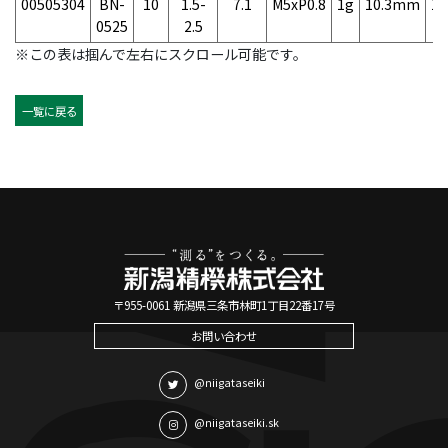
00505304
BN-
10
1.5-
7.1
M5xP0.8
1g
10.3mm
1
0525
2.5
※この表は掴んで左右にスクロール可能です。
一覧に戻る
〒955-0061 新潟県三条市林町1丁目22番17号
お問い合わせ
@niigataseiki
@niigataseiki.sk