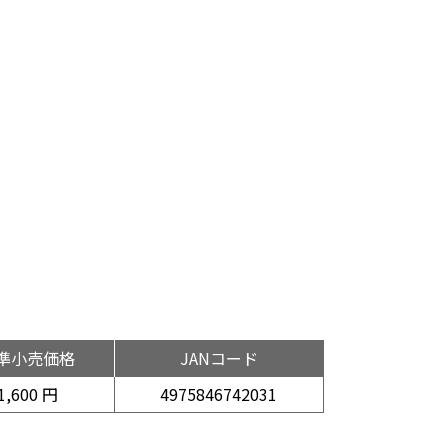
準小売価格
JANコード
1,600 円
4975846742031