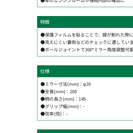
●車のエンジンルームや機械内部の確認に
特徴
●保護フィルムを貼ることで、鏡が割れた際
●見えにくい裏側などのチェックに適してい
●ボールジョイントで360°ミラー角度調整可
仕様
●ミラー寸法(mm)：φ20
●全長(mm)：200
●柄の長さ(mm)：145
●グリップ幅(mm)：-
●倍率(倍)：-