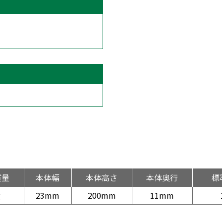
質量
本体幅
本体高さ
本体奥行
標
g
23mm
200mm
11mm