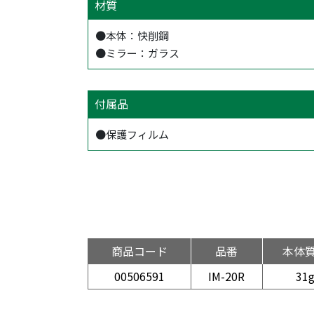
材質
●本体：快削鋼
●ミラー：ガラス
付属品
●保護フィルム
商品コード
品番
本体
00506591
IM-20R
31