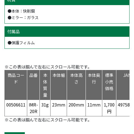
●本体：快削鋼
●ミラー：ガラス
付属品
●保護フィルム
※この表は掴んで左右にスクロール可能です。
商品コー
品番
本
本体幅
本体高
本体奥
標準
JAN
ド
体
さ
行
小売
質
価格
量
00506611
IMR-
31g
23mm
200mm
11mm
1,700
497584
20R
円
※この表は掴んで左右にスクロール可能です。