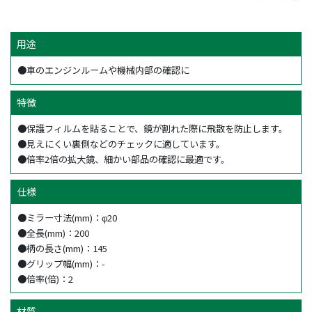
用途
●車のエンジンルームや機械内部の確認に
特徴
●保護フィルムを貼ることで、鏡が割れた際に飛散を防止します。
●見えにくい裏側などのチェックに適しています。
●倍率2倍の拡大鏡、細かい部品の確認に最適です。
仕様
●ミラー寸法(mm)：φ20
●全長(mm)：200
●柄の長さ(mm)：145
●グリップ幅(mm)：-
●倍率(倍)：2
材質