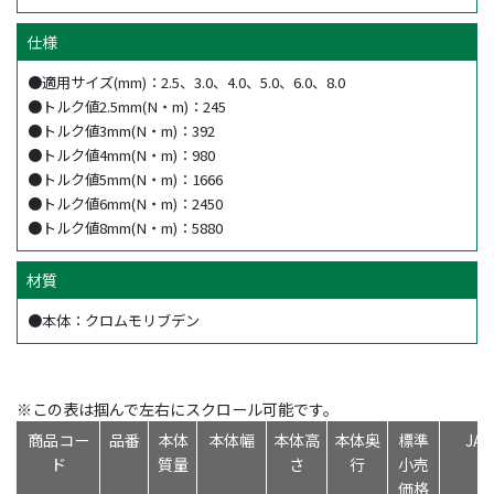
仕様
●適用サイズ(mm)：2.5、3.0、4.0、5.0、6.0、8.0
●トルク値2.5mm(N・m)：245
●トルク値3mm(N・m)：392
●トルク値4mm(N・m)：980
●トルク値5mm(N・m)：1666
●トルク値6mm(N・m)：2450
●トルク値8mm(N・m)：5880
材質
●本体：クロムモリブデン
※この表は掴んで左右にスクロール可能です。
商品コー
品番
本体
本体幅
本体高
本体奥
標準
JA
ド
質量
さ
行
小売
価格