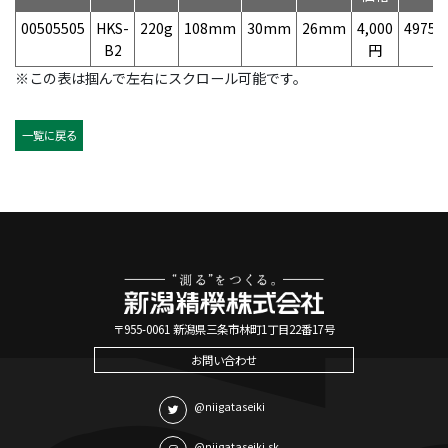
00505505
HKS-
220g
108mm
30mm
26mm
4,000
49758
B2
円
※この表は掴んで左右にスクロール可能です。
一覧に戻る
〒955-0061 新潟県三条市林町1丁目22番17号
お問い合わせ
@niigataseiki
@niigataseiki.sk