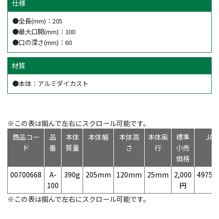
仕様
●全長(mm)：205
●最大口開(mm)：100
●口の深さ(mm)：60
材質
●本体：アルミダイカスト
※この表は掴んで左右にスクロール可能です。
商品コー
品
本体
本体幅
本体高
本体奥
標準
JA
ド
番
質量
さ
行
小売
価格
00700668
A-
390g
205mm
120mm
25mm
2,000
49758
100
円
※この表は掴んで左右にスクロール可能です。