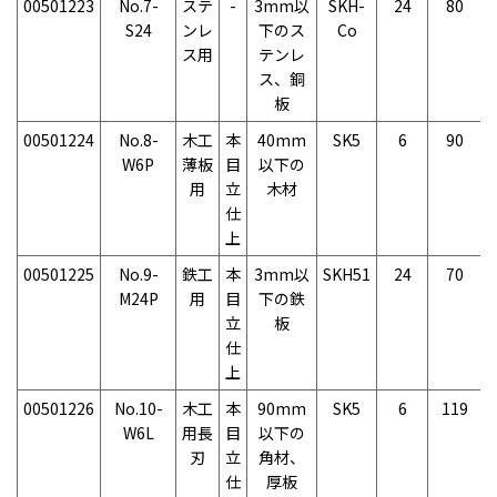
00501223
No.7-
ステ
-
3mm以
SKH-
24
80
S24
ンレ
下のス
Co
ス用
テンレ
ス、銅
板
00501224
No.8-
木工
本
40mm
SK5
6
90
W6P
薄板
目
以下の
用
立
木材
仕
上
00501225
No.9-
鉄工
本
3mm以
SKH51
24
70
M24P
用
目
下の鉄
立
板
仕
上
00501226
No.10-
木工
本
90mm
SK5
6
119
W6L
用長
目
以下の
刃
立
角材、
仕
厚板