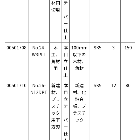
材円
テ
切用
ー
パ
ー
仕
上
00501708
No.24-
木
本
100mm
SK5
3
150
W3PLL
工、
目
以下の
角材
立
木材、
用
仕
角材
上
00501710
No.26-
新建
本
新建
SK5
12
80
N12DPT
材、
目
材、化
プラ
立
粧合
スチ
テ
板、プ
ック
ー
ラスチ
用下
パ
ック
方刃
ー
仕