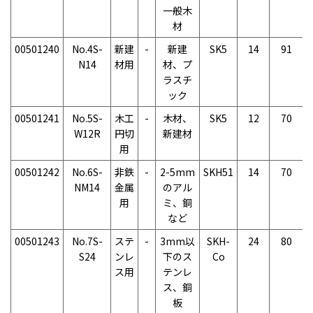
一般木
材
00501240
No.4S-
新建
-
新建
SK5
14
91
N14
材用
材、プ
ラスチ
ック
00501241
No.5S-
木工
-
木材、
SK5
12
70
W12R
円切
新建材
用
00501242
No.6S-
非鉄
-
2-5mm
SKH51
14
70
NM14
金属
のアル
用
ミ、銅
など
00501243
No.7S-
ステ
-
3mm以
SKH-
24
80
S24
ンレ
下のス
Co
ス用
テンレ
ス、銅
板