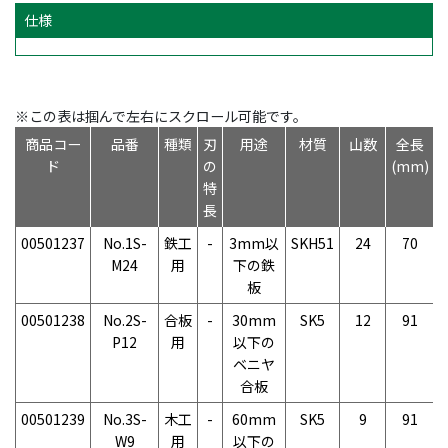
仕様
※この表は掴んで左右にスクロール可能です。
商品コー
品番
種類
刃
用途
材質
山数
全長
ド
の
(mm)
特
(
長
00501237
No.1S-
鉄工
-
3mm以
SKH51
24
70
M24
用
下の鉄
板
00501238
No.2S-
合板
-
30mm
SK5
12
91
P12
用
以下の
ベニヤ
合板
00501239
No.3S-
木工
-
60mm
SK5
9
91
W9
用
以下の