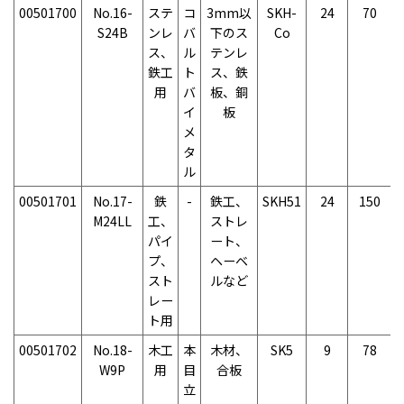
00501700
No.16-
ステ
コ
3mm以
SKH-
24
70
S24B
ンレ
バ
下のス
Co
ス、
ル
テンレ
鉄工
ト
ス、鉄
用
バ
板、銅
イ
板
メ
タ
ル
00501701
No.17-
鉄
-
鉄工、
SKH51
24
150
M24LL
工、
ストレ
パイ
ート、
プ、
ヘーベ
スト
ルなど
レー
ト用
00501702
No.18-
木工
本
木材、
SK5
9
78
W9P
用
目
合板
立