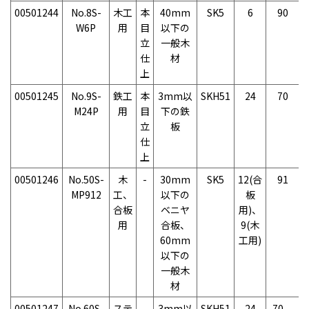
00501244
No.8S-
木工
本
40mm
SK5
6
90
W6P
用
目
以下の
立
一般木
仕
材
上
00501245
No.9S-
鉄工
本
3mm以
SKH51
24
70
M24P
用
目
下の鉄
立
板
仕
上
00501246
No.50S-
木
-
30mm
SK5
12(合
91
MP912
工、
以下の
板
合板
ベニヤ
用)、
用
合板、
9(木
60mm
工用)
以下の
一般木
材
00501247
No.60S-
ステ
-
3mm以
SKH51
24
70、