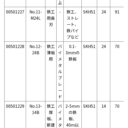
上
00501227
No.11-
鉄工
-
鉄工、
SKH51
24
91
M24L
用長
ストレ
刃
ート、
鉄パイ
プなど
00501228
No.12-
鉄工
バ
0.1-
SKH51
24
70
24B
薄板
イ
3mmの
用
メ
鉄板
タ
ル
ブ
レ
ー
ド
00501229
No.13-
鉄工
バ
2-5mm
SKH51
14
70
14B
厚
イ
の鉄
板、
メ
板、
新建
タ
40m以