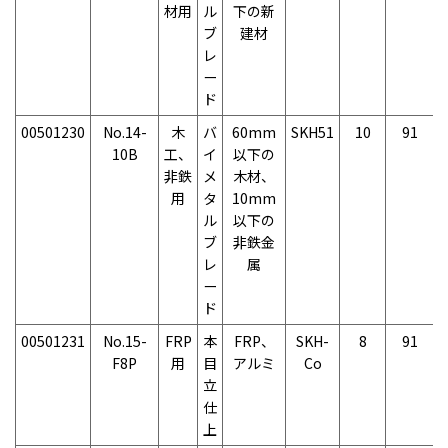
材用
ル
下の新
ブ
建材
レ
ー
ド
00501230
No.14-
木
バ
60mm
SKH51
10
91
10B
工、
イ
以下の
非鉄
メ
木材、
用
タ
10mm
ル
以下の
ブ
非鉄金
レ
属
ー
ド
00501231
No.15-
FRP
本
FRP、
SKH-
8
91
F8P
用
目
アルミ
Co
立
仕
上