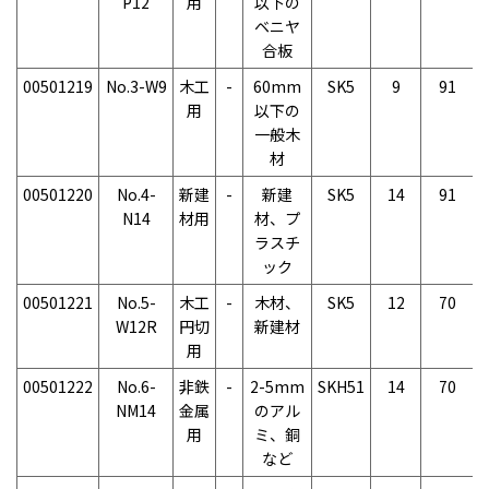
P12
用
以下の
ベニヤ
合板
00501219
No.3-W9
木工
-
60mm
SK5
9
91
用
以下の
一般木
材
00501220
No.4-
新建
-
新建
SK5
14
91
N14
材用
材、プ
ラスチ
ック
00501221
No.5-
木工
-
木材、
SK5
12
70
W12R
円切
新建材
用
00501222
No.6-
非鉄
-
2-5mm
SKH51
14
70
NM14
金属
のアル
用
ミ、銅
など