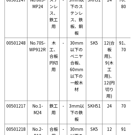
MP24
ンレ
下のス
80
ス、
テンレ
鉄工
ス、鉄
用
板、銅
板
00501248
No.70S-
木
-
30mm
SK5
12(合
91、
WP912R
工、
以下の
板
70
合板
ベニヤ
用)、
円切
合板、
9(木
用
60mm
工
以下の
用)、
一般木
12(円
材
切り
用)
00501217
No.1-
鉄工
-
3mm以
SKH51
24
70
M24
用
下の鉄
板
00501218
No.2-
合板
-
30mm
SK5
12
91