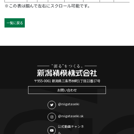
※この表は掴んで左右にスクロール可能です。
一覧に戻る
〒955-0061 新潟県三条市林町1丁目22番17号
お問い合わせ
@niigataseiki
@niigataseiki.sk
公式動画チャンネ
ル