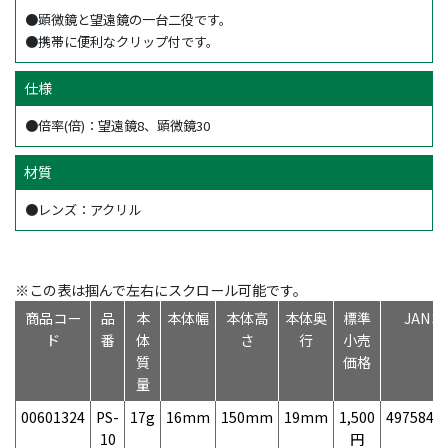
●顕微鏡と望遠鏡の一台二役です。
●携帯に便利なクリップ付です。
仕様
●倍率(倍)：望遠鏡8、顕微鏡30
材質
●レンズ：アクリル
※この表は掴んで左右にスクロール可能です。
商品コー
品
本
本体幅
本体高
本体奥
標準
JAN
ド
番
体
さ
行
小売
質
価格
量
00601324
PS-
17g
16mm
150mm
19mm
1,500
4975846
10
円