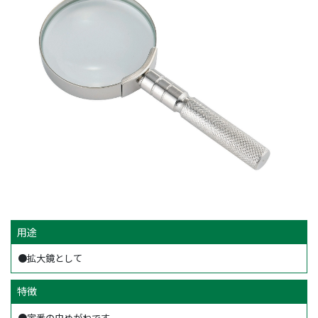
用途
●拡大鏡として
特徴
●定番の虫めがねです。