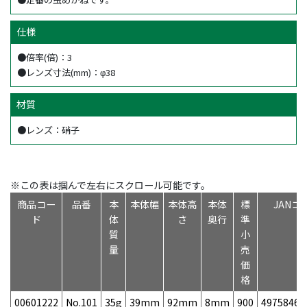
仕様
●倍率(倍)：3
●レンズ寸法(mm)：φ38
材質
●レンズ：硝子
※この表は掴んで左右にスクロール可能です。
商品コー
品番
本
本体幅
本体高
本体
標
JANコ
ド
体
さ
奥行
準
質
小
量
売
価
格
00601222
No.101
35g
39mm
92mm
8mm
900
49758468