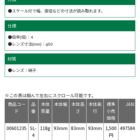
●スケール付で幅、直径などの寸法が読み取れます。
仕様
●倍率(倍)：4
●レンズ寸法(mm)：φ50
材質
●レンズ：硝子
※この表は掴んで左右にスクロール可能です。
商品コー
品
本体
本体幅
本体高
本体奥
標準
JANコ
ド
番
質量
さ
行
小売
価格
00601235
SL-
118g
93mm
83mm
93mm
1,500
49758468
4
円