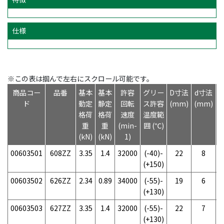
仕様
※この表は掴んで左右にスクロール可能です。
商品コー
品番
基本
基本
許容
グリー
D寸法
d寸法
ド
動定
静定
回転
ス許容
(mm)
(mm)
(
格荷
格荷
速度
温度範
重
重
(min-
囲 (℃)
(kN)
(kN)
1)
00603501
608ZZ
3.35
1.4
32000
(-40)-
22
8
(+150)
00603502
626ZZ
2.34
0.89
34000
(-55)-
19
6
(+130)
00603503
627ZZ
3.35
1.4
32000
(-55)-
22
7
(+130)