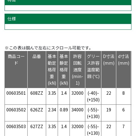
仕様
※この表は掴んで左右にスクロール可能です。
商品コー
品番
基本
基本
許容
グリー
D寸法
d寸法
ド
動定
静定
回転
ス許容
(mm)
(mm)
(
格荷
格荷
速度
温度範
重
重
(min-
囲 (℃)
(kN)
(kN)
1)
00603501
608ZZ
3.35
1.4
32000
(-40)-
22
8
(+150)
00603502
626ZZ
2.34
0.89
34000
(-55)-
19
6
(+130)
00603503
627ZZ
3.35
1.4
32000
(-55)-
22
7
(+130)