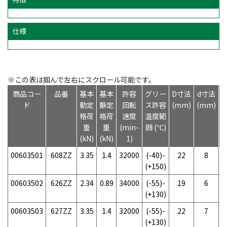
仕様
※この表は掴んで左右にスクロール可能です。
商品コー
品番
基本
基本
許容
グリー
D寸法
d寸法
ド
動定
静定
回転
ス許容
(mm)
(mm)
(
格荷
格荷
速度
温度範
重
重
(min-
囲 (℃)
(kN)
(kN)
1)
00603501
608ZZ
3.35
1.4
32000
(-40)-
22
8
(+150)
00603502
626ZZ
2.34
0.89
34000
(-55)-
19
6
(+130)
00603503
627ZZ
3.35
1.4
32000
(-55)-
22
7
(+130)