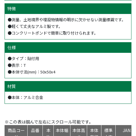
特徴
●測量、土地境界や埋設物情報の明示に欠かせない測量標識です。
●軽くて丈夫なアルミ製です。
●コンクリートポンドで簡単に取り付けられます。
仕様
●タイプ：貼付用
●表示：T
●本体寸法(mm)：50x50x4
材質
●本体：アルミ合金
※この表は掴んで左右にスクロール可能です。
商品コー
品番
本
本体幅
本体高
本体
標準
JAN