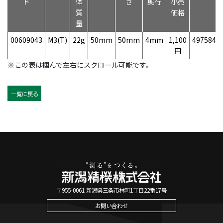
ド
体
さ
奥行
小売
質
価格
量
00609043
M3(T)
22g
50mm
50mm
4mm
1,100
4975846
円
※この表は掴んで左右にスクロール可能です。
一覧に戻る
〒955-0061 新潟県三条市林町1丁目22番17号
お問い合わせ