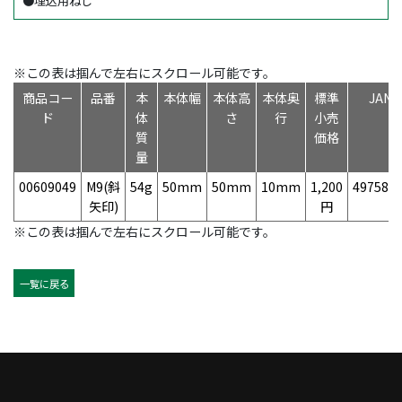
●埋込用ねじ
※この表は掴んで左右にスクロール可能です。
商品コー
品番
本
本体幅
本体高
本体奥
標準
JAN
ド
体
さ
行
小売
質
価格
量
00609049
M9(斜
54g
50mm
50mm
10mm
1,200
497584
矢印)
円
※この表は掴んで左右にスクロール可能です。
一覧に戻る