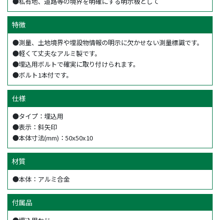
●私有地、道路等の境界を明確にする明示板として
特徴
●測量、土地境界や埋設物情報の明示に欠かせない測量標識です。
●軽くて丈夫なアルミ製です。
●埋込用ボルトで確実に取り付けられます。
●ボルト1本付です。
仕様
●タイプ：埋込用
●表示：斜矢印
●本体寸法(mm)：50x50x10
材質
●本体：アルミ合金
付属品