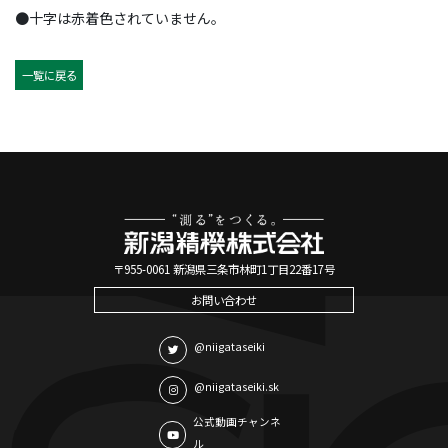
●十字は赤着色されていません。
一覧に戻る
〒955-0061 新潟県三条市林町1丁目22番17号
お問い合わせ
@niigataseiki
@niigataseiki.sk
公式動画チャンネ
ル