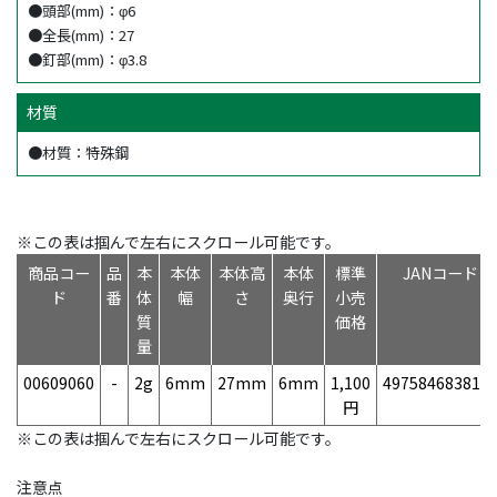
●頭部(mm)：φ6
●全長(mm)：27
●釘部(mm)：φ3.8
材質
●材質：特殊鋼
※この表は掴んで左右にスクロール可能です。
商品コー
品
本
本体
本体高
本体
標準
JANコード
ド
番
体
幅
さ
奥行
小売
質
価格
量
00609060
-
2g
6mm
27mm
6mm
1,100
497584683814
円
※この表は掴んで左右にスクロール可能です。
注意点