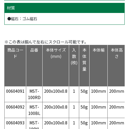
材質
●磁石：ゴム磁石
※この表は掴んで左右にスクロール可能です。
商品コー
品番
本体サイズ
入
本
本体幅
本体高
ド
(mm)
数
体
さ
(枚)
質
量
00604091
MST-
200x100x0.8
1
50g
100mm
200mm
100RD
00604092
MST-
200x100x0.8
1
50g
100mm
200mm
100BL
00604093
MST-
200x100x0.8
1
50g
100mm
200mm
100YL