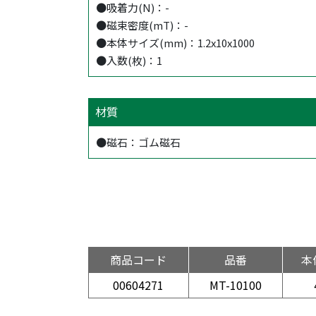
●吸着力(N)：-
●磁束密度(mT)：-
●本体サイズ(mm)：1.2x10x1000
●入数(枚)：1
材質
●磁石：ゴム磁石
商品コード
品番
本
00604271
MT-10100