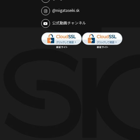
@niigataseiki.sk
公式動画チャンネル