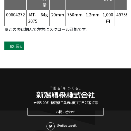
量
00604272
MT-
64g
20mm
750mm
1.2mm
1,000
497584
2075
円
※この表は掴んで左右にスクロール可能です。
一覧に戻る
〒955-0061 新潟県三条市林町1丁目22番17号
お問い合わせ
@niigataseiki