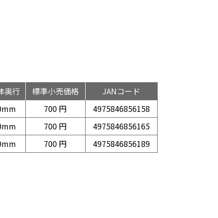
体奥行
標準小売価格
JANコード
0mm
700 円
4975846856158
0mm
700 円
4975846856165
0mm
700 円
4975846856189