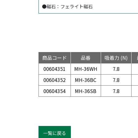
●磁石：フェライト磁石
商品コード
品番
吸着力 (N)
00604351
MH-36WH
7.8
00604352
MH-36BC
7.8
00604354
MH-36SB
7.8
一覧に戻る