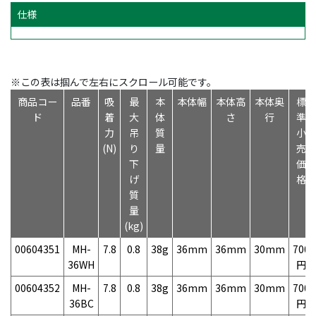
仕様
※この表は掴んで左右にスクロール可能です。
商品コー
品番
吸
最
本
本体幅
本体高
本体奥
標
ド
着
大
体
さ
行
準
力
吊
質
小
(N)
り
量
売
下
価
げ
格
質
量
(kg)
00604351
MH-
7.8
0.8
38g
36mm
36mm
30mm
700
36WH
円
00604352
MH-
7.8
0.8
38g
36mm
36mm
30mm
700
36BC
円