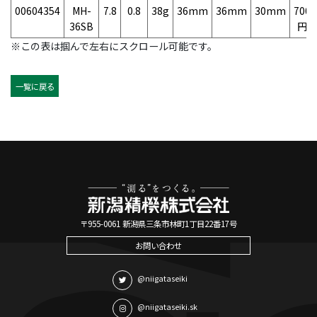
00604354
MH-
7.8
0.8
38g
36mm
36mm
30mm
700
36SB
円
※この表は掴んで左右にスクロール可能です。
一覧に戻る
〒955-0061 新潟県三条市林町1丁目22番17号
お問い合わせ
@niigataseiki
@niigataseiki.sk