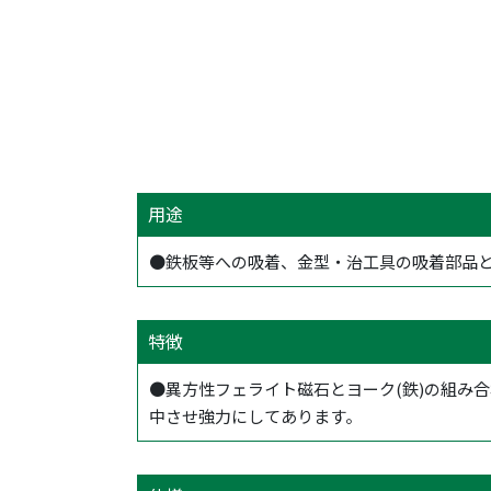
用途
●鉄板等への吸着、金型・治工具の吸着部品
特徴
●異方性フェライト磁石とヨーク(鉄)の組み
中させ強力にしてあります。