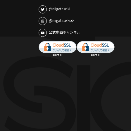
@niigataseiki
@niigataseiki.sk
公式動画チャンネル