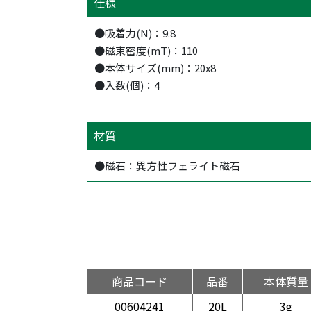
仕様
●吸着力(N)：9.8
●磁束密度(mT)：110
●本体サイズ(mm)：20x8
●入数(個)：4
材質
●磁石：異方性フェライト磁石
商品コード
品番
本体質量
00604241
20L
3g