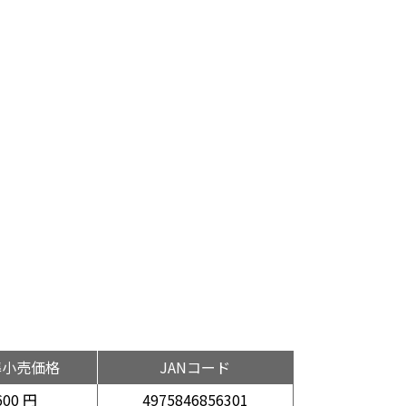
準小売価格
JANコード
600 円
4975846856301