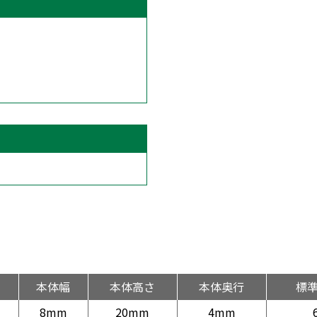
本体幅
本体高さ
本体奥行
標
8mm
20mm
4mm