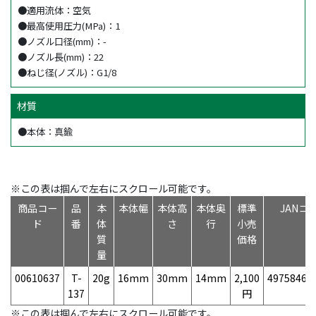
●適用流体：空気
●最高使用圧力(MPa)：1
●ノズル口径(mm)：-
●ノズル長(mm)：22
●ねじ径(ノズル)：G1/8
材質
●本体：真鍮
※この表は掴んで左右にスクロール可能です。
商品コー
品
本
本体幅
本体高
本体奥
標準
JANコ
ド
番
体
さ
行
小売
質
価格
量
00610637
T-
20g
16mm
30mm
14mm
2,100
49758468
137
円
※この表は掴んで左右にスクロール可能です。