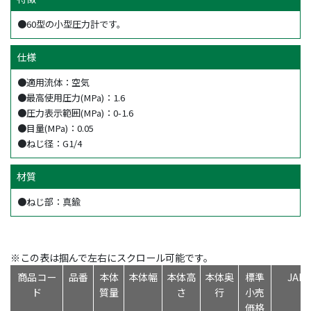
●60型の小型圧力計です。
仕様
●適用流体：空気
●最高使用圧力(MPa)：1.6
●圧力表示範囲(MPa)：0-1.6
●目量(MPa)：0.05
●ねじ径：G1/4
材質
●ねじ部：真鍮
※この表は掴んで左右にスクロール可能です。
商品コー
品番
本体
本体幅
本体高
本体奥
標準
JAN
ド
質量
さ
行
小売
価格