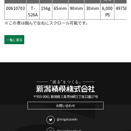
00610703
T-
156g
65mm
90mm
30mm
6,000
497584
526A
円
※この表は掴んで左右にスクロール可能です。
一覧に戻る
〒955-0061 新潟県三条市林町1丁目22番17号
お問い合わせ
@niigataseiki
@niigataseiki.sk