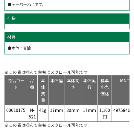
●テーパーねじです。
仕様
材質
●本体：真鍮
※この表は掴んで左右にスクロール可能です。
商品コー
品
本
本体幅
本体高
本体奥
標準
JANコ
ド
番
体
さ
行
小売
質
価格
量
00610175
N-
41g
17mm
30mm
17mm
1,100
49758468
521
円
※この表は掴んで左右にスクロール可能です。