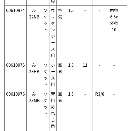
用
00610974
A-
ソ
ウ
空
1.5
-
-
内径
-
22NB
ケ
レ
気
6.5x
ッ
タ
外径
ト
ン
10
ホ
ー
ス
用
00610975
A-
ソ
ホ
空
1.5
11
-
-
-
23HB
ケ
ー
気
ッ
ス
ト
用
00610976
A-
ソ
管
空
1.5
-
R3/8
-
-
23MB
ケ
用
気
ッ
め
ト
ね
じ
用