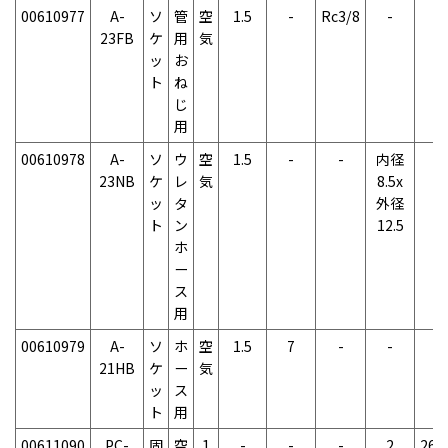
00610977
A-
ソ
管
空
1.5
-
Rc3/8
-
-
23FB
ケ
用
気
ッ
お
ト
ね
じ
用
00610978
A-
ソ
ウ
空
1.5
-
-
内径
-
23NB
ケ
レ
気
8.5x
ッ
タ
外径
ト
ン
12.5
ホ
ー
ス
用
00610979
A-
ソ
ホ
空
1.5
7
-
-
-
21HB
ケ
ー
気
ッ
ス
ト
用
00611090
PC-
固
空
1
-
-
-
2
265