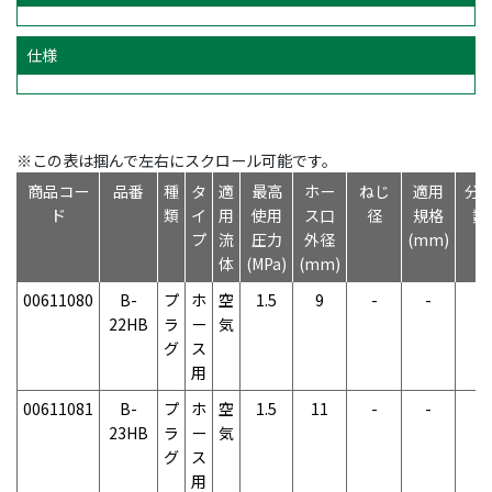
仕様
※この表は掴んで左右にスクロール可能です。
商品コー
品番
種
タ
適
最高
ホー
ねじ
適用
分
ド
類
イ
用
使用
ス口
径
規格
数
プ
流
圧力
外径
(mm)
体
(MPa)
(mm)
00611080
B-
プ
ホ
空
1.5
9
-
-
-
22HB
ラ
ー
気
グ
ス
用
00611081
B-
プ
ホ
空
1.5
11
-
-
-
23HB
ラ
ー
気
グ
ス
用