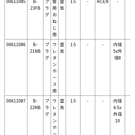
00611085
B-
プ
管
空
1.5
-
Rc3/8
-
-
23FB
ラ
用
気
グ
お
ね
じ
用
00611086
B-
プ
ウ
空
1.5
-
-
内径
-
21NB
ラ
レ
気
5x外
グ
タ
径8
ン
ホ
ー
ス
用
00611087
B-
プ
ウ
空
1.5
-
-
内径
-
22NB
ラ
レ
気
6.5x
グ
タ
外径
ン
10
ホ
ー