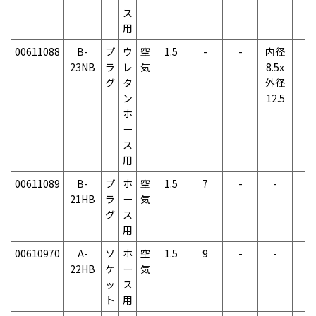
ス
用
00611088
B-
プ
ウ
空
1.5
-
-
内径
-
23NB
ラ
レ
気
8.5x
グ
タ
外径
ン
12.5
ホ
ー
ス
用
00611089
B-
プ
ホ
空
1.5
7
-
-
-
21HB
ラ
ー
気
グ
ス
用
00610970
A-
ソ
ホ
空
1.5
9
-
-
-
22HB
ケ
ー
気
ッ
ス
ト
用