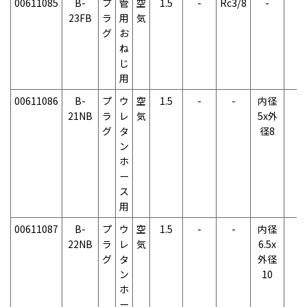
00611085
B-
プ
管
空
1.5
-
Rc3/8
-
-
23FB
ラ
用
気
グ
お
ね
じ
用
00611086
B-
プ
ウ
空
1.5
-
-
内径
-
21NB
ラ
レ
気
5x外
グ
タ
径8
ン
ホ
ー
ス
用
00611087
B-
プ
ウ
空
1.5
-
-
内径
-
22NB
ラ
レ
気
6.5x
グ
タ
外径
ン
10
ホ
ー