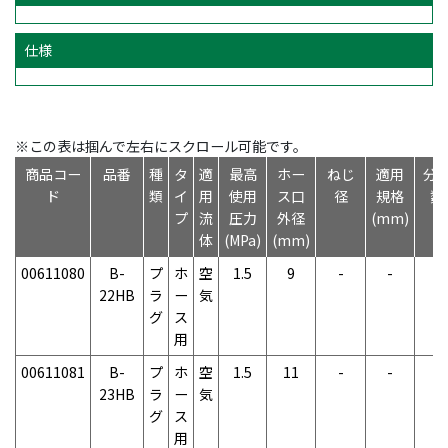
仕様
※この表は掴んで左右にスクロール可能です。
商品コー
品番
種
タ
適
最高
ホー
ねじ
適用
分
ド
類
イ
用
使用
ス口
径
規格
数
プ
流
圧力
外径
(mm)
体
(MPa)
(mm)
00611080
B-
プ
ホ
空
1.5
9
-
-
-
22HB
ラ
ー
気
グ
ス
用
00611081
B-
プ
ホ
空
1.5
11
-
-
-
23HB
ラ
ー
気
グ
ス
用