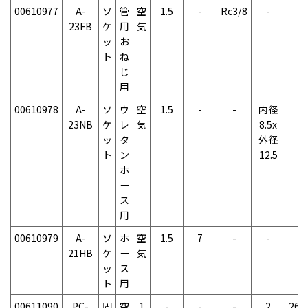
00610977
A-
ソ
管
空
1.5
-
Rc3/8
-
-
23FB
ケ
用
気
ッ
お
ト
ね
じ
用
00610978
A-
ソ
ウ
空
1.5
-
-
内径
-
23NB
ケ
レ
気
8.5x
ッ
タ
外径
ト
ン
12.5
ホ
ー
ス
用
00610979
A-
ソ
ホ
空
1.5
7
-
-
-
21HB
ケ
ー
気
ッ
ス
ト
用
00611090
PC-
固
空
1
-
-
-
2
265