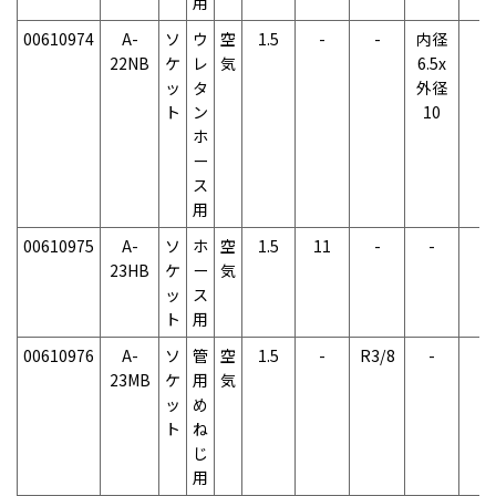
用
00610974
A-
ソ
ウ
空
1.5
-
-
内径
-
22NB
ケ
レ
気
6.5x
ッ
タ
外径
ト
ン
10
ホ
ー
ス
用
00610975
A-
ソ
ホ
空
1.5
11
-
-
-
23HB
ケ
ー
気
ッ
ス
ト
用
00610976
A-
ソ
管
空
1.5
-
R3/8
-
-
23MB
ケ
用
気
ッ
め
ト
ね
じ
用