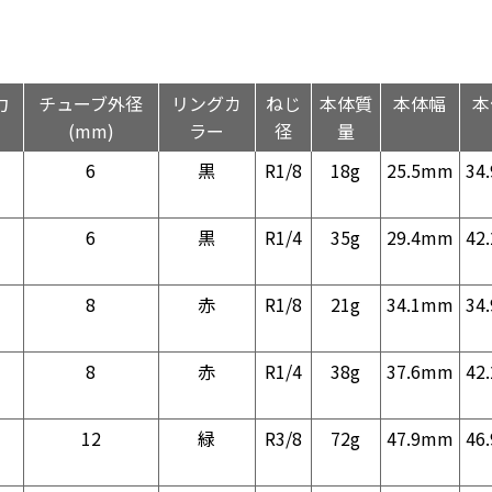
力
チューブ外径
リングカ
ねじ
本体質
本体幅
本
(mm)
ラー
径
量
6
黒
R1/8
18g
25.5mm
34
6
黒
R1/4
35g
29.4mm
42
8
赤
R1/8
21g
34.1mm
34
8
赤
R1/4
38g
37.6mm
42
12
緑
R3/8
72g
47.9mm
46