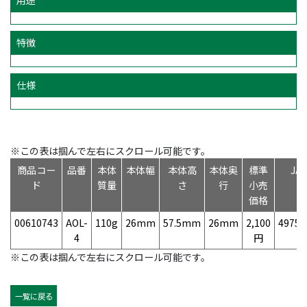
特徴
仕様
※この表は掴んで左右にスクロール可能です。
商品コー
品番
本体
本体幅
本体高
本体奥
標準
JA
ド
質量
さ
行
小売
価格
00610743
AOL-
110g
26mm
57.5mm
26mm
2,100
49758
4
円
※この表は掴んで左右にスクロール可能です。
一覧に戻る